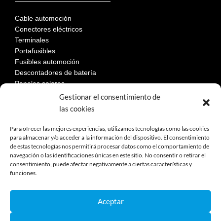
Cable automoción
Conectores eléctricos
Terminales
Portafusibles
Fusibles automoción
Descontadores de batería
Paneles solares
Gestionar el consentimiento de
las cookies
LEGAL
Para ofrecer las mejores experiencias, utilizamos tecnologías como las cookies
para almacenar y/o acceder a la información del dispositivo. El consentimiento
de estas tecnologías nos permitirá procesar datos como el comportamiento de
Aviso Legal
navegación o las identificaciones únicas en este sitio. No consentir o retirar el
consentimiento, puede afectar negativamente a ciertas características y
Política de privacidad
funciones.
Política de cookies
Devoluciones
Términos y condiciones de compra
Aceptar
Reclamaciones y desestimiento