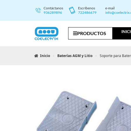
Contáctanos
Escríbenos
e-mail
936289896
722486679
info@coelectrix
INIC
PRODUCTOS
Inicio
Baterías AGM y Litio
Soporte para Bater