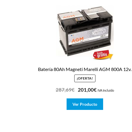
Batería 80Ah Magneti Marelli AGM 800A 12v.
¡OFERTA!
287,69
€
201,00
€
IVA Incluído
Ver Producto