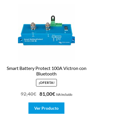
Smart Battery Protect 100A Victron con
Bluetooth
¡OFERTA!
92,40
€
81,00
€
IVA Incluído
Ver Producto