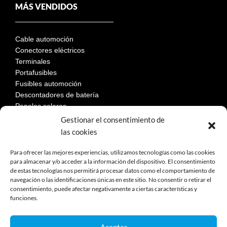
MÁS VENDIDOS
Cable automoción
Conectores eléctricos
Terminales
Portafusibles
Fusibles automoción
Descontadores de batería
Paneles solares
Gestionar el consentimiento de
las cookies
LEGAL
Para ofrecer las mejores experiencias, utilizamos tecnologías como las cookies
para almacenar y/o acceder a la información del dispositivo. El consentimiento
de estas tecnologías nos permitirá procesar datos como el comportamiento de
Aviso Legal
navegación o las identificaciones únicas en este sitio. No consentir o retirar el
consentimiento, puede afectar negativamente a ciertas características y
Política de privacidad
funciones.
Política de cookies
Devoluciones
Términos y condiciones de compra
Aceptar