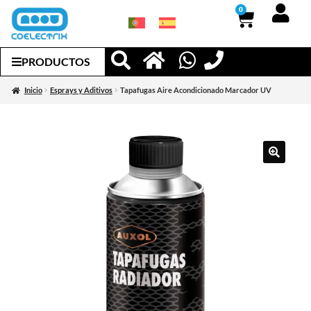
0
PRODUCTOS
Inicio
Esprays y Aditivos
Tapafugas Aire Acondicionado Marcador UV