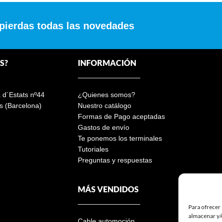
 pierdas todas las novedades
S?
INFORMACIÓN
a d´Estats nº44
¿Quienes somos?
s (Barcelona)
Nuestro catálogo
Formas de Pago aceptadas
Gastos de envío
Te ponemos los terminales
Tutoriales
Preguntas y respuestas
MÁS VENDIDOS
Para ofrecer 
almacenar y/o
Cable automoción