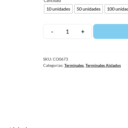
Cantidad
10 unidades
50 unidades
100 unida
-
+
SKU:
CO0673
Categorías:
Terminales
,
Terminales Aislados