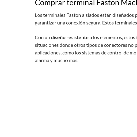
Comprar terminal Faston Mac
Los
termin
ales
Fast
on
a
isl
ados
est
án
dise
ñ
ados
p
g
arant
iz
ar
un
a
con
ex
i
ón
se
g
ura
.
Est
os
termin
ales
Con
un
diseño resistente
a
los
element
os
,
est
os
situ
acion
es
d
onde
ot
ros
tip
os
de
con
ect
ores
no
aplicaciones, como los sistemas de control de mot
alarma y mucho más.