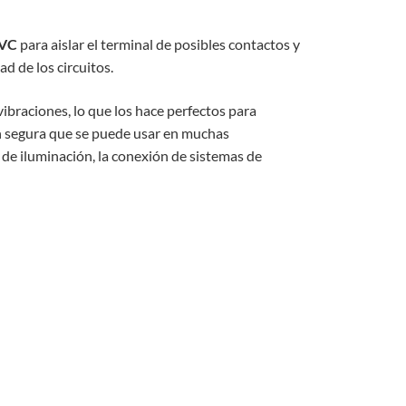
PVC
para
a
isl
ar
el
terminal
de
pos
ibles
contact
os
y
dad
de
los
circuit
os
.
vibr
acion
es
,
lo
que
los
h
ace
perfect
os
para
n segura que se puede usar en muchas
s de iluminación, la conexión de sistemas de