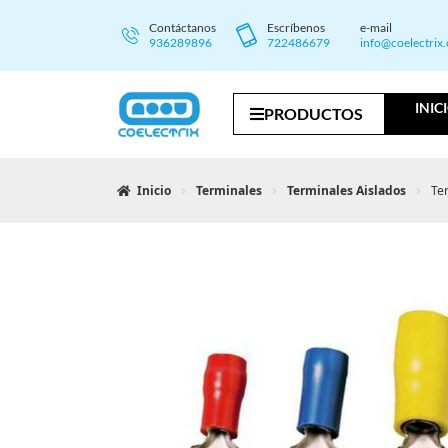
Contáctanos
Escríbenos
e-mail
936289896
722486679
info@coelectrix
INIC
PRODUCTOS
Inicio
Terminales
Terminales Aislados
Te