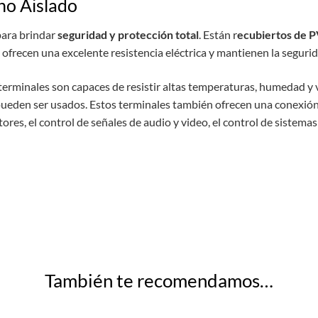
ho Aislado
ara
br
ind
ar
seguridad y protección total
.
Est
án
r
ec
ubiertos de 
of
rec
en
un
a
excel
ente
resist
encia
el
é
ct
rica
y
mant
ien
en
la
se
gur
i
termin
ales
son
cap
aces
de
resist
ir
alt
as
temper
atur
as
,
hum
ed
ad
y
p
ued
en
ser
us
ados
. Estos terminales también ofrecen una conexió
ores, el control de señales de audio y video, el control de sistema
También te recomendamos…