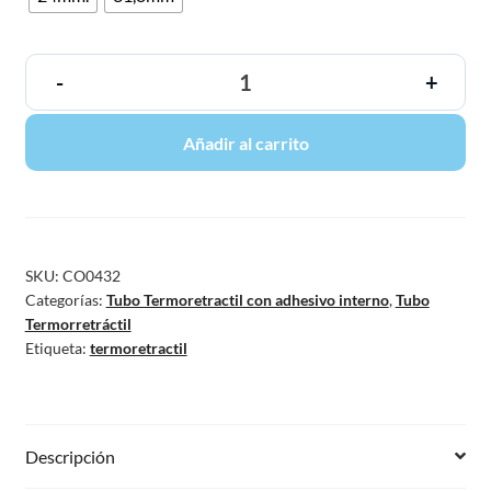
-
+
Añadir al carrito
SKU:
CO0432
Categorías:
Tubo Termoretractil con adhesivo interno
,
Tubo
Termorretráctil
Etiqueta:
termoretractil
Descripción