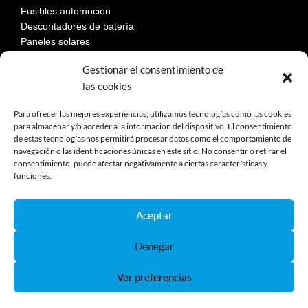
Fusibles automoción
Descontadores de batería
Paneles solares
Gestionar el consentimiento de
las cookies
LEGAL
Para ofrecer las mejores experiencias, utilizamos tecnologías como las cookies
para almacenar y/o acceder a la información del dispositivo. El consentimiento
de estas tecnologías nos permitirá procesar datos como el comportamiento de
Aviso Legal
navegación o las identificaciones únicas en este sitio. No consentir o retirar el
Política de privacidad
consentimiento, puede afectar negativamente a ciertas características y
Política de cookies
funciones.
Devoluciones
Términos y condiciones de compra
Aceptar
Reclamaciones y desestimiento
Denegar
Ver preferencias