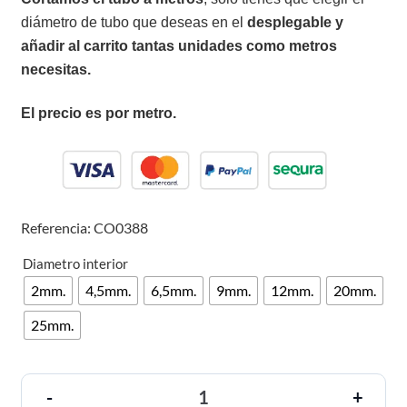
diámetro de tubo que deseas en el
desplegable y
añadir al carrito tantas unidades como metros
necesitas.
El precio es por metro.
Referencia: CO0388
Diametro interior
2mm.
4,5mm.
6,5mm.
9mm.
12mm.
20mm.
25mm.
-
+