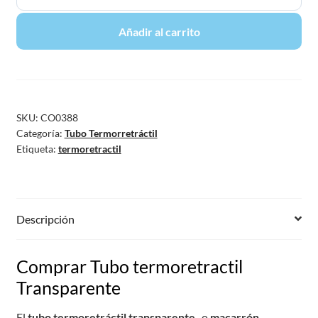
Añadir al carrito
SKU:
CO0388
Categoría:
Tubo Termorretráctil
Etiqueta:
termoretractil
Descripción
Comprar Tubo termoretractil
Transparente
El
tubo termoretráctil transparente
,
o
macarrón