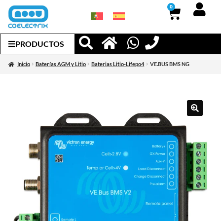
0
PRODUCTOS
Inicio
Baterías AGM y Litio
Baterias Litio-Lifepo4
VE.BUS BMS NG