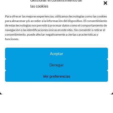
Gestionar el consentimiento de
Portafusibles
las cookies
Fusibles automoción
Descontadores de batería
Para ofrecer las mejores experiencias, utilizamos tecnologías como las cookies
para almacenar y/o acceder a la información del dispositivo. El consentimiento
Paneles solares
de estas tecnologías nos permitirá procesar datos como el comportamiento de
navegación o las identificaciones únicas en este sitio. No consentir o retirar el
consentimiento, puede afectar negativamente a ciertas características y
funciones.
LEGAL
Aceptar
Aviso Legal
Política de privacidad
Denegar
Política de cookies
Devoluciones
Ver preferencias
Términos y condiciones de compra
Reclamaciones y desestimiento
Política de Cookies
Política de Privacidad