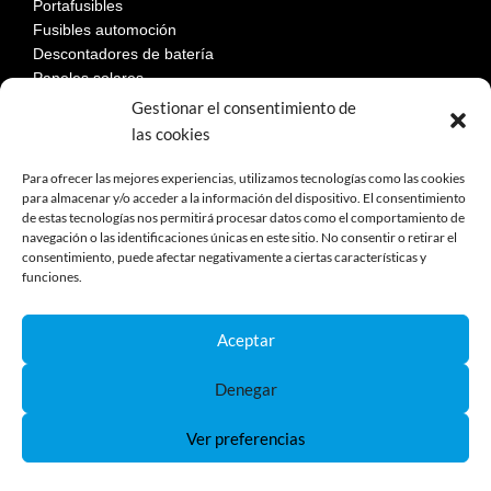
Portafusibles
Fusibles automoción
Descontadores de batería
Paneles solares
Gestionar el consentimiento de
las cookies
LEGAL
Para ofrecer las mejores experiencias, utilizamos tecnologías como las cookies
para almacenar y/o acceder a la información del dispositivo. El consentimiento
de estas tecnologías nos permitirá procesar datos como el comportamiento de
Aviso Legal
navegación o las identificaciones únicas en este sitio. No consentir o retirar el
consentimiento, puede afectar negativamente a ciertas características y
Política de privacidad
funciones.
Política de cookies
Devoluciones
Términos y condiciones de compra
Aceptar
Reclamaciones y desestimiento
Denegar
Ver preferencias
Política de Cookies
Política de Privacidad