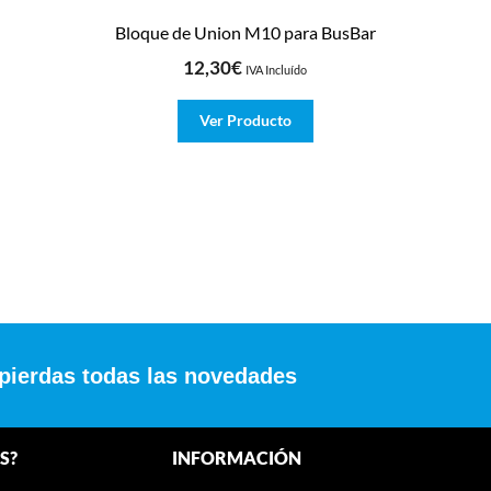
Bloque de Union M10 para BusBar
12,30
€
IVA Incluído
Ver Producto
 pierdas todas las novedades
S?
INFORMACIÓN