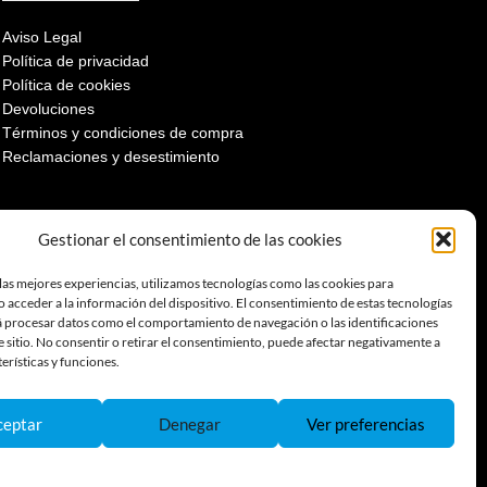
Aviso Legal
Política de privacidad
Política de cookies
Devoluciones
Términos y condiciones de compra
Reclamaciones y desestimiento
Gestionar el consentimiento de las cookies
las mejores experiencias, utilizamos tecnologías como las cookies para
 acceder a la información del dispositivo. El consentimiento de estas tecnologías
á procesar datos como el comportamiento de navegación o las identificaciones
e sitio. No consentir o retirar el consentimiento, puede afectar negativamente a
terísticas y funciones.
ceptar
Denegar
Ver preferencias
Política de Cookies
Política de Privacidad