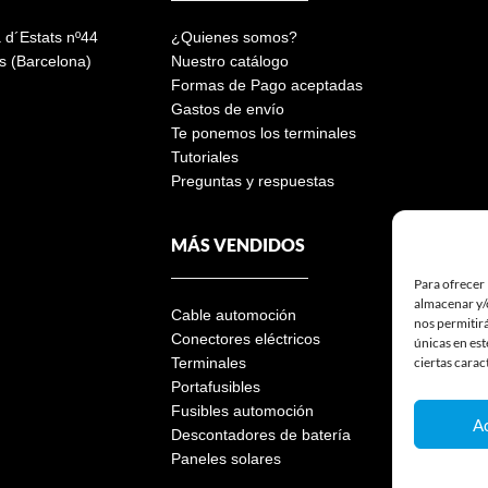
a d´Estats nº44
¿Quienes somos?
s (Barcelona)
Nuestro catálogo
Formas de Pago aceptadas
Gastos de envío
Te ponemos los terminales
Tutoriales
Preguntas y respuestas
MÁS VENDIDOS
Para ofrecer 
almacenar y/o
Cable automoción
nos permitir
Conectores eléctricos
únicas en est
ciertas carac
Terminales
Portafusibles
Fusibles automoción
A
Descontadores de batería
Paneles solares