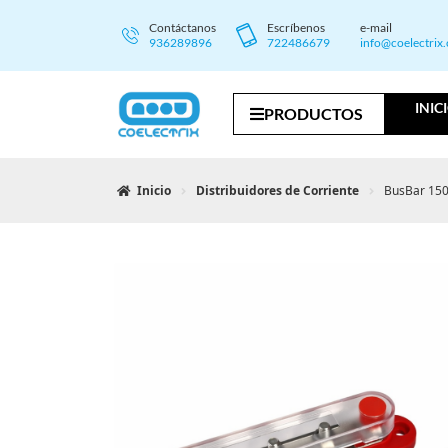
Contáctanos
Escríbenos
e-mail
936289896
722486679
info@coelectrix
INIC
PRODUCTOS
Inicio
Distribuidores de Corriente
BusBar 150