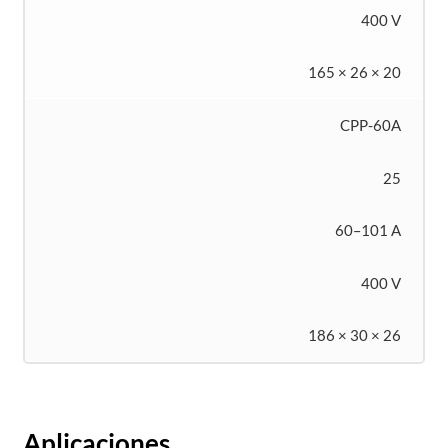
400 V
165 × 26 × 20
CPP-60A
25
60–101 A
400 V
186 × 30 × 26
Aplicaciones