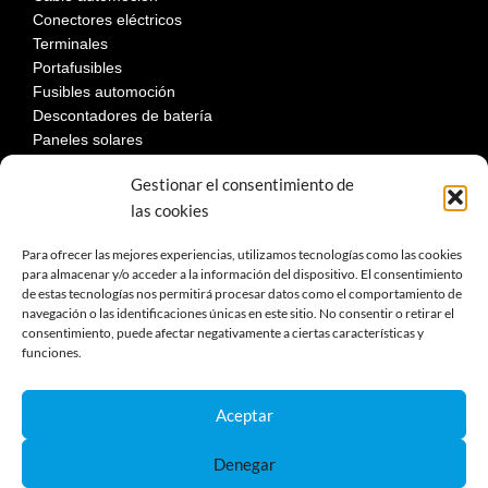
Conectores eléctricos
Terminales
Portafusibles
Fusibles automoción
Descontadores de batería
Paneles solares
Gestionar el consentimiento de
las cookies
LEGAL
Para ofrecer las mejores experiencias, utilizamos tecnologías como las cookies
para almacenar y/o acceder a la información del dispositivo. El consentimiento
de estas tecnologías nos permitirá procesar datos como el comportamiento de
Aviso Legal
navegación o las identificaciones únicas en este sitio. No consentir o retirar el
Política de privacidad
consentimiento, puede afectar negativamente a ciertas características y
Política de cookies
funciones.
Devoluciones
Términos y condiciones de compra
Aceptar
Reclamaciones y desestimiento
Denegar