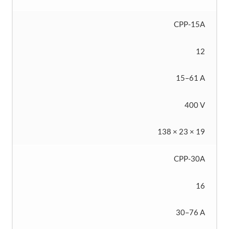
CPP-15A
12
15–61 A
400 V
138 × 23 × 19
CPP-30A
16
30–76 A