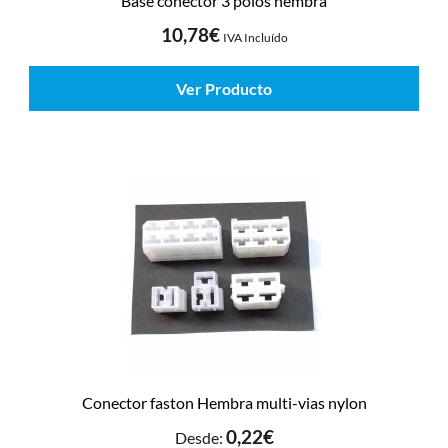
Base conector 3 polos hembra
10,78
€
IVA Incluído
Ver Producto
Conector faston Hembra multi-vias nylon
0,22
€
Desde: