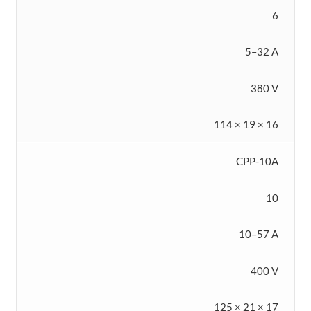
6
5–32 A
380 V
114 × 19 × 16
CPP-10A
10
10–57 A
400 V
125 × 21 × 17