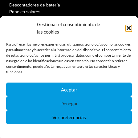
Descontadores de batería
Paneles solares
Gestionar el consentimiento de
las cookies
LEGAL
Para ofrecer las mejores experiencias, utilizamos tecnologías como las cookies
para almacenar y/o acceder a la información del dispositivo. El consentimiento
de estas tecnologías nos permitirá procesar datos como el comportamiento de
Aviso Legal
navegación o las identificaciones únicas en este sitio. No consentir o retirar el
Política de privacidad
consentimiento, puede afectar negativamente a ciertas características y
Política de cookies
funciones.
Devoluciones
Términos y condiciones de compra
Aceptar
Reclamaciones y desestimiento
Denegar
Ver preferencias
Política de Cookies
Política de Privacidad