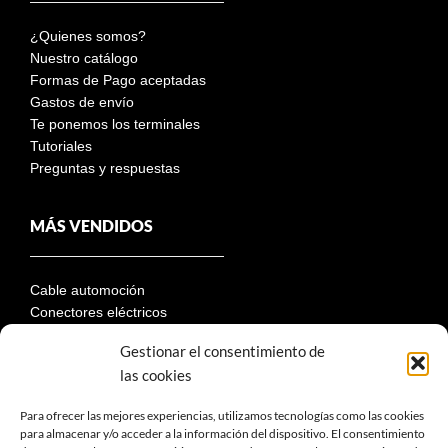
¿Quienes somos?
Nuestro catálogo
Formas de Pago aceptadas
Gastos de envío
Te ponemos los terminales
Tutoriales
Preguntas y respuestas
MÁS VENDIDOS
Cable automoción
Conectores eléctricos
Terminales
Gestionar el consentimiento de
Portafusibles
las cookies
Fusibles automoción
Descontadores de batería
Para ofrecer las mejores experiencias, utilizamos tecnologías como las cookies
Paneles solares
para almacenar y/o acceder a la información del dispositivo. El consentimiento