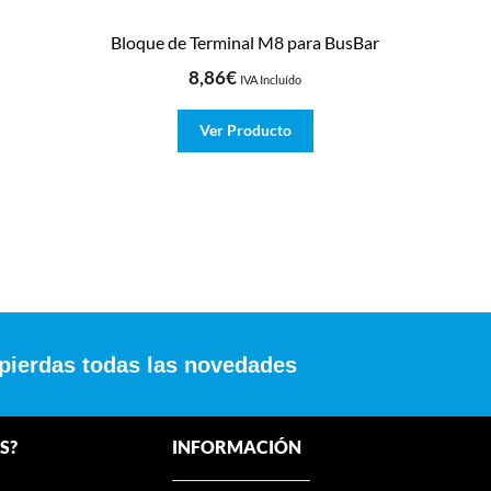
Bloque de Terminal M8 para BusBar
8,86
€
IVA Incluído
Ver Producto
 pierdas todas las novedades
S?
INFORMACIÓN