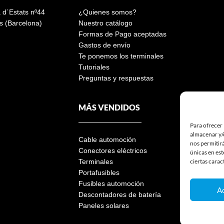
a d´Estats nº44
¿Quienes somos?
s (Barcelona)
Nuestro catálogo
Formas de Pago aceptadas
Gastos de envío
Te ponemos los terminales
Tutoriales
Preguntas y respuestas
MÁS VENDIDOS
Para ofrecer 
almacenar y/o
Cable automoción
nos permitir
Conectores eléctricos
únicas en est
ciertas carac
Terminales
Portafusibles
Fusibles automoción
A
Descontadores de batería
Paneles solares