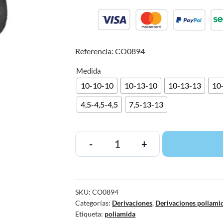
Referencia: CO0894
Medida
10-10-10
10-13-10
10-13-13
10-
4,5-4,5-4,5
7,5-13-13
-
+
SKU:
CO0894
Categorías:
Derivaciones
,
Derivaciones poliami
Etiqueta:
poliamida