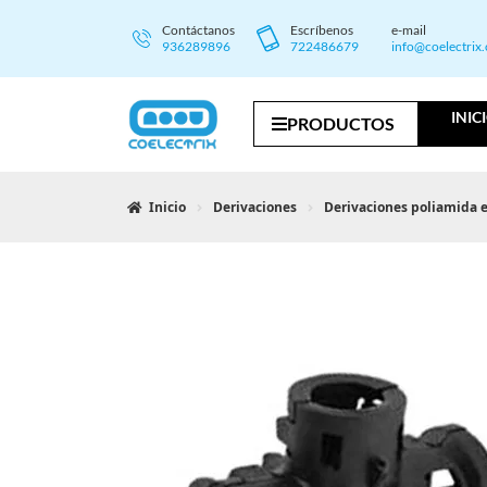
Contáctanos
Escríbenos
e-mail
936289896
722486679
info@coelectrix
INIC
PRODUCTOS
Inicio
Derivaciones
Derivaciones poliamida 