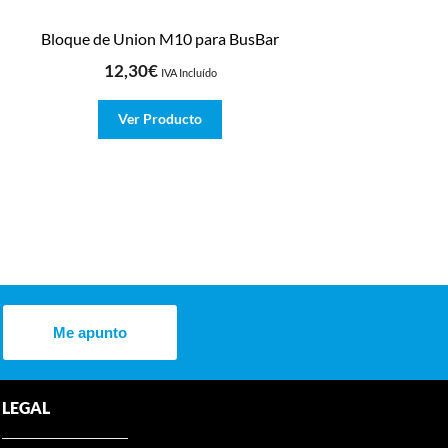
Bloque de Union M10 para BusBar
12,30
€
IVA Incluído
Ver Producto
Me apunto
LEGAL