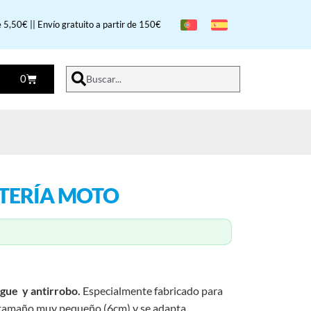
 5,50€ || Envío gratuito a partir de 150€
0
Buscar...
TERÍA MOTO
rgue y antirrobo.
Especialmente fabricado para
e tamaño muy pequeño (6cm) y se adapta