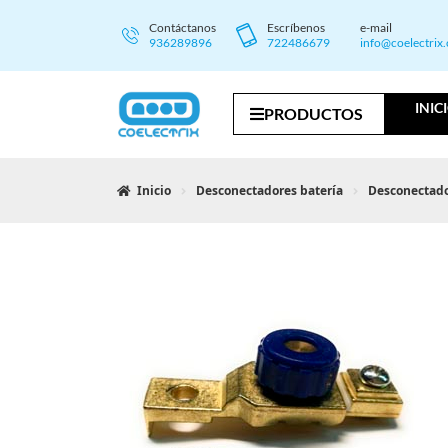
Contáctanos
Escríbenos
e-mail
936289896
722486679
info@coelectrix
INIC
PRODUCTOS
Inicio
Desconectadores batería
Desconectad