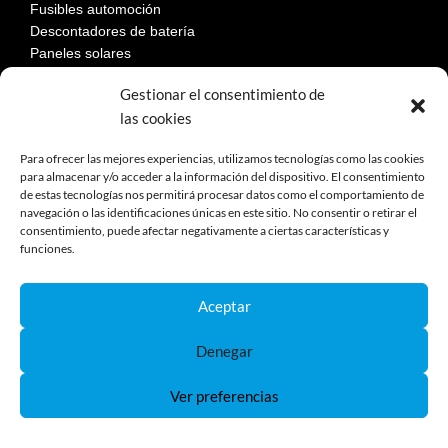
Fusibles automoción
Descontadores de batería
Paneles solares
Gestionar el consentimiento de
las cookies
LEGAL
Para ofrecer las mejores experiencias, utilizamos tecnologías como las cookies
para almacenar y/o acceder a la información del dispositivo. El consentimiento
de estas tecnologías nos permitirá procesar datos como el comportamiento de
Aviso Legal
navegación o las identificaciones únicas en este sitio. No consentir o retirar el
Política de privacidad
consentimiento, puede afectar negativamente a ciertas características y
Política de cookies
funciones.
Devoluciones
Términos y condiciones de compra
Aceptar
Reclamaciones y desestimiento
Denegar
Ver preferencias
Política de Cookies
Política de Privacidad