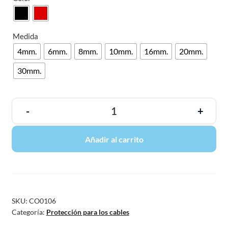
Medida
4mm.
6mm.
8mm.
10mm.
16mm.
20mm.
30mm.
-
+
Añadir al carrito
SKU:
CO0106
Categoría:
Protección para los cables