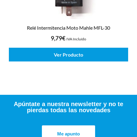
Relé Intermitencia Moto Mahle MFL-30
9,79
€
IVA Incluído
Ver Producto
Apúntate a nuestra newsletter y no te
pierdas todas las novedades
Me apunto