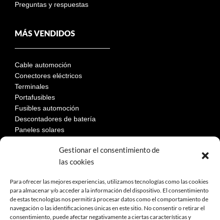
Preguntas y respuestas
MÁS VENDIDOS
Cable automoción
Conectores eléctricos
Terminales
Portafusibles
Fusibles automoción
Descontadores de batería
Paneles solares
Gestionar el consentimiento de
las cookies
LEGAL
Para ofrecer las mejores experiencias, utilizamos tecnologías como las cookies
para almacenar y/o acceder a la información del dispositivo. El consentimiento
de estas tecnologías nos permitirá procesar datos como el comportamiento de
Aviso Legal
navegación o las identificaciones únicas en este sitio. No consentir o retirar el
Política de privacidad
consentimiento, puede afectar negativamente a ciertas características y