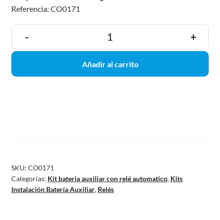
Referencia: CO0171
-
+
Añadir al carrito
SKU:
CO0171
Categorías:
Kit bateria auxiliar con relé automatico
,
Kits
Instalación Batería Auxiliar
,
Relés