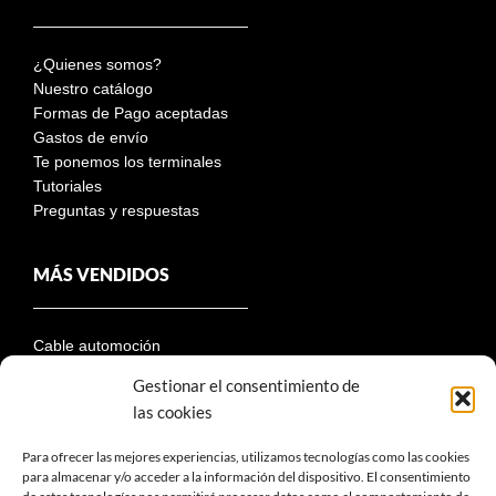
¿Quienes somos?
Nuestro catálogo
Formas de Pago aceptadas
Gastos de envío
Te ponemos los terminales
Tutoriales
Preguntas y respuestas
MÁS VENDIDOS
Cable automoción
Conectores eléctricos
Gestionar el consentimiento de
Terminales
las cookies
Portafusibles
Fusibles automoción
Para ofrecer las mejores experiencias, utilizamos tecnologías como las cookies
Descontadores de batería
para almacenar y/o acceder a la información del dispositivo. El consentimiento
Paneles solares