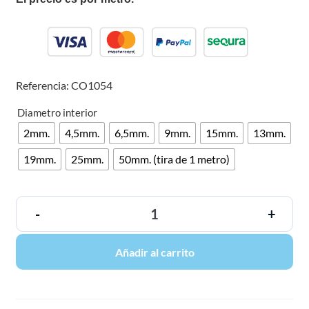
Referencia: CO1054
Diametro interior
2mm.
4,5mm.
6,5mm.
9mm.
15mm.
13mm.
19mm.
25mm.
50mm. (tira de 1 metro)
-
+
Añadir al carrito