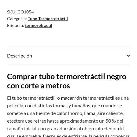
SKU:
CO1054
Categoría:
Tubo Termorretráctil
Etiqueta:
termoretractil
Descripción
Comprar tubo termoretráctil negro
con corte a metros
El
tubo termoretráctil
,
o
macarrón termoretráctil
es una
película, con distintas formas y tamaños, que cuando se
somete a una fuente de calor (horno, llama, aire caliente,
etcétera), se retrae hasta aproximadamente un 50 % del
tamaño inicial, con gran adhesión al objeto alrededor del
cual se envuelve. Después de enfriarse, la película conserva