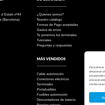
a d´Estats nº44
¿Quienes somos?
s (Barcelona)
Nuestro catálogo
Formas de Pago aceptadas
Gastos de envío
Te ponemos los terminales
Tutoriales
Preguntas y respuestas
MÁS VENDIDOS
Para ofrecer 
almacenar y/o
Cable automoción
nos permitir
Conectores eléctricos
únicas en est
ciertas carac
Terminales
Portafusibles
Fusibles automoción
A
Descontadores de batería
Paneles solares