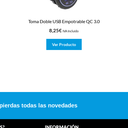
Toma Doble USB Empotrable QC 3.0
8,25
€
IVA Incluído
Ver Producto
 pierdas todas las novedades
S?
INFORMACIÓN