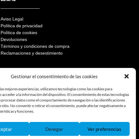
Aviso Legal
Política de privacidad
Política de cookies
Devoluciones
Términos y condiciones de compra
Reclamaciones y desestimiento
Gestionar el consentimiento de las cookies
las mejores experiencias, utilizamos tecnologías como las cookies para
 acceder a la información del dispositivo. El consentimiento de estas tecnologías
á procesar datos como el comportamiento de navegación o las identificaciones
e sitio. No consentir o retirar el consentimiento, puede afectar negativamente a
terísticas y funciones.
ceptar
Denegar
Ver preferencias