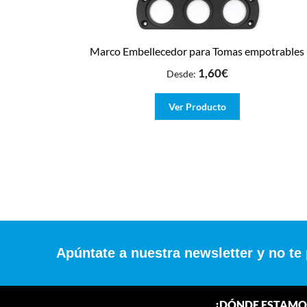
Marco Embellecedor para Tomas empotrables
1,60
€
Desde:
Ver Producto
Apúntate a nuestra newsletter y no te
¿DÓNDE ESTAMO