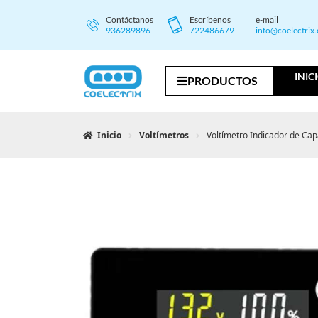
Contáctanos
Escríbenos
e-mail
936289896
722486679
info@coelectrix
INIC
PRODUCTOS
Inicio
Voltímetros
Voltímetro Indicador de Ca