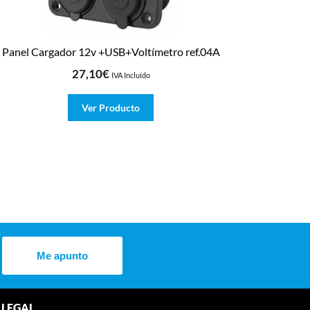
Panel Cargador 12v +USB+Voltímetro ref.04A
27,10
€
IVA Incluído
Ver Producto
Me apunto
LEGAL