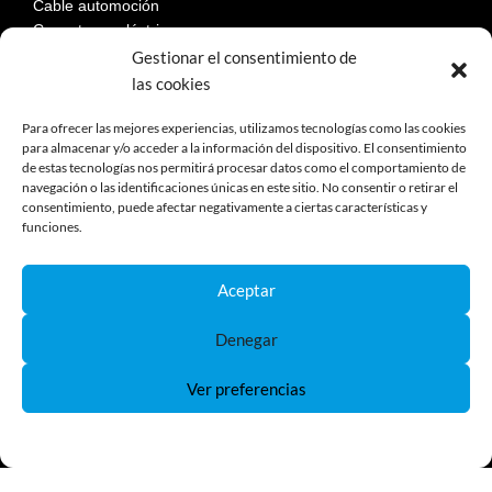
Cable automoción
Conectores eléctricos
Terminales
Gestionar el consentimiento de
Portafusibles
las cookies
Fusibles automoción
Descontadores de batería
Para ofrecer las mejores experiencias, utilizamos tecnologías como las cookies
para almacenar y/o acceder a la información del dispositivo. El consentimiento
Paneles solares
de estas tecnologías nos permitirá procesar datos como el comportamiento de
navegación o las identificaciones únicas en este sitio. No consentir o retirar el
consentimiento, puede afectar negativamente a ciertas características y
funciones.
LEGAL
Aceptar
Aviso Legal
Política de privacidad
Denegar
Política de cookies
Devoluciones
Ver preferencias
Términos y condiciones de compra
Reclamaciones y desestimiento
Política de Cookies
Política de Privacidad