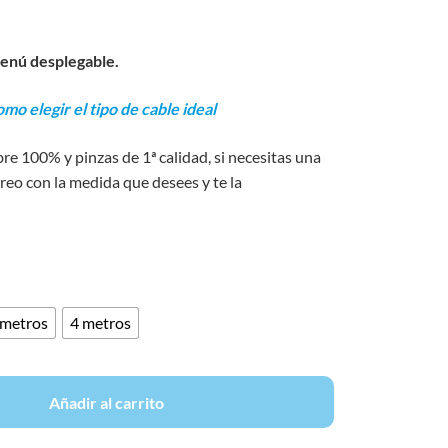
 menú desplegable.
omo elegir el tipo de cable ideal
bre 100% y pinzas de 1ª calidad, si necesitas una
reo con la medida que desees y te la
 metros
4 metros
Añadir al carrito