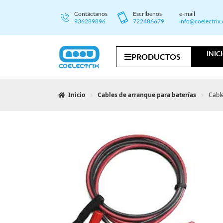
Contáctanos
Escríbenos
e-mail
936289896
722486679
info@coelectrix
INIC
PRODUCTOS
Inicio
Cables de arranque para baterías
Cabl