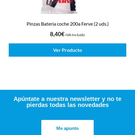
Pinzas Batería coche 200a Ferve (2 uds.)
8,40
€
IVA Incluído
Ver Producto
Apúntate a nuestra newsletter y no te
pierdas todas las novedades
Me apunto