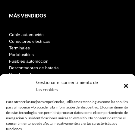
MÁS VENDIDOS
Cable automoción
Conectores eléctricos
Terminales
Portafusibles
Fusibles automoción
Descontadores de batería
Paneles solares
Gestionar el consentimiento de
las cookies
LEGAL
Para ofrecer las mejores experiencias, utilizamos tecnologías como las cookies
para almacenar y/o acceder a la información del dispositivo. El consentimiento
de estas tecnologías nos permitirá procesar datos como el comportamiento de
Aviso Legal
navegación o las identificaciones únicas en este sitio. No consentir o retirar el
consentimiento, puede afectar negativamente a ciertas características y
Política de privacidad
funciones.
Política de cookies