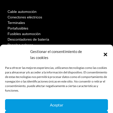
Cable automoción
Conectores eléctricos
Terminales
Portafusibles
Fusibles automoción
Descontadores de batería
Paneles solares
Gestionar el consentimiento de
las cookies
LEGAL
Para ofrecer las mejores experiencias, utilizamos tecnologías como las cookies
para almacenar y/o acceder a la información del dispositivo. El consentimiento
de estas tecnologías nos permitirá procesar datos como el comportamiento de
Aviso Legal
navegación o las identificaciones únicas en este sitio. No consentir o retirar el
consentimiento, puede afectar negativamente a ciertas características y
Política de privacidad
funciones.
Política de cookies
Devoluciones
Términos y condiciones de compra
Aceptar
Reclamaciones y desestimiento