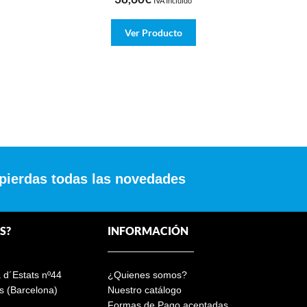
IVA Incluído
Ver Producto
 pierdas todas las novedades
S?
INFORMACIÓN
a d´Estats nº44
¿Quienes somos?
s (Barcelona)
Nuestro catálogo
Formas de Pago aceptadas