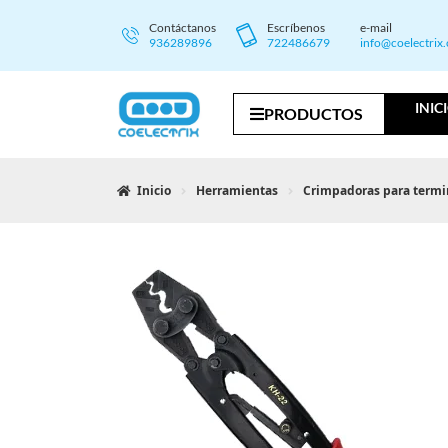
Contáctanos
Escríbenos
e-mail
936289896
722486679
info@coelectrix
INIC
PRODUCTOS
Inicio
Herramientas
Crimpadoras para termin