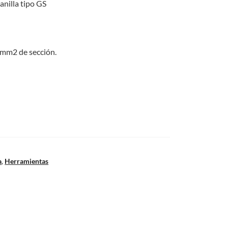
anilla tipo GS
5mm2 de sección.
a
,
Herramientas