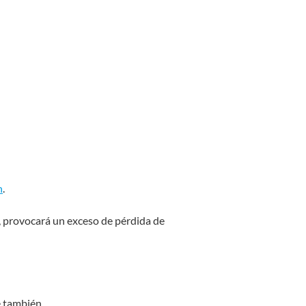
n
.
a, provocará un exceso de pérdida de
e también.