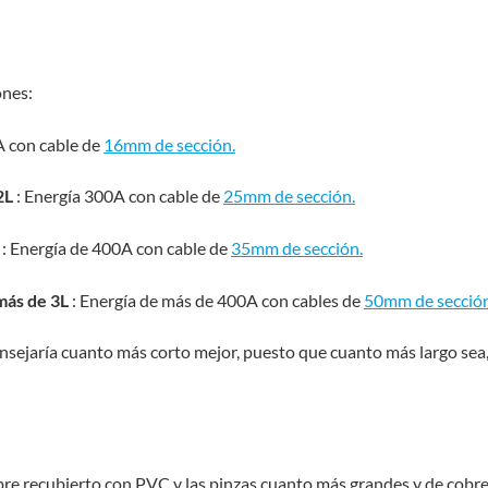
ones:
A con cable de
16mm de sección.
2L
: Energía 300A con cable de
25mm de sección.
: Energía de 400A con cable de
35mm de sección.
más de 3L
: Energía de más de 400A con cables de
50mm de secció
consejaría cuanto más corto mejor, puesto que cuanto más largo se
obre recubierto con PVC y las pinzas cuanto más grandes y de cobr