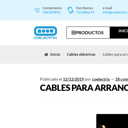
Contáctanos
Escríbenos
e-mail
936289896
722486679
info@coelectrix
INIC
PRODUCTOS
Inicio
Cables eléctricos
Cables para arr
Publicado el
12/12/2019
por
coelectrix
—
18 com
CABLES PARA ARRANC