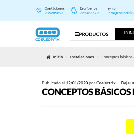
Contáctanos
Escríbenos
e-mail
936289896
722486679
info@coelectrix
INIC
PRODUCTOS
Inicio
Instalaciones
Conceptos básicos d
Publicado el
12/01/2020
por
Coelectrix
—
Deja u
CONCEPTOS BÁSICOS D