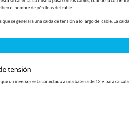
ésta se calienta. Lo mismo pasa con los cables, cuando la corriente 
ciben el nombre de pérdidas del cable.
 que se generará una caída de tensión a lo largo del cable. La caída
de tensión
que un inversor está conectado a una batería de 12 V para calcular