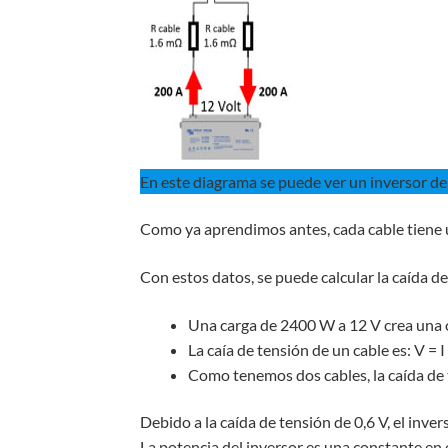
En este diagrama se puede ver un inversor de
Como ya aprendimos antes, cada cable tiene 
Con estos datos, se puede calcular la caída de
Una carga de 2400 W a 12 V crea una 
La caía de tensión de un cable es: V = 
Como tenemos dos cables, la caída de t
Debido a la caída de tensión de 0,6 V, el invers
La potencia del inversor es una constante en 