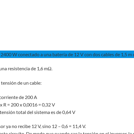
 2400 W conectado a una batería de 12 V con dos cables de 1,5 m 
una resistencia de 1,6 mΩ.
 tensión de un cable:
corriente de 200 A
I x R = 200 x 0,0016 = 0,32 V
ensión total del sistema es de 0,64 V
or ya no recibe 12 V, sino 12 – 0,6 = 11,4 V.
este circuito. De modo que cuando cae la tensión en el inversor, la