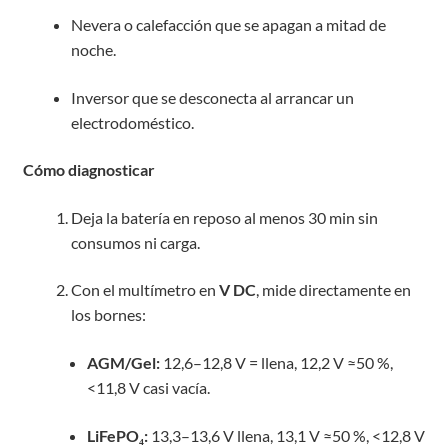
Nevera o calefacción que se apagan a mitad de
noche.
Inversor que se desconecta al arrancar un
electrodoméstico.
Cómo diagnosticar
Deja la batería en reposo al menos 30 min sin
consumos ni carga.
Con el multímetro en
V DC
, mide directamente en
los bornes:
AGM/Gel:
12,6–12,8 V = llena, 12,2 V ≈50 %,
<11,8 V casi vacía.
LiFePO₄:
13,3–13,6 V llena, 13,1 V ≈50 %, <12,8 V