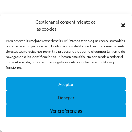
Distribuidores de
Nuevo Kit de Litio 12 V para
Gestionar el consentimiento de
Camper: potencia, eficiencia
corriente (busbar): la clave
las cookies
y control total
para una instalación eléctrica
segura y ordenada
Para ofrecer las mejores experiencias, utilizamos tecnologías como las cookies
para almacenar y/o acceder a la información del dispositivo. El consentimiento
de estas tecnologías nos permitirá procesar datos como el comportamiento de
navegación o las identificaciones únicas en este sitio. No consentir o retirar el
consentimiento, puede afectar negativamente a ciertas características y
funciones.
Deja una respuesta
Aceptar
Tu dirección de correo electrónico no será
publicada.
Los campos obligatorios están marcados
Denegar
con
*
Ver preferencias
Nombre
*
Política de Cookies
Política de Privacidad