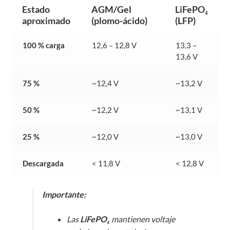
Estado
AGM/Gel
LiFePO₄
aproximado
(plomo-ácido)
(LFP)
100 % carga
12,6 – 12,8 V
13,3 –
13,6 V
75 %
~12,4 V
~13,2 V
50 %
~12,2 V
~13,1 V
25 %
~12,0 V
~13,0 V
Descargada
< 11,8 V
< 12,8 V
Importante:
Las
LiFePO₄
mantienen voltaje