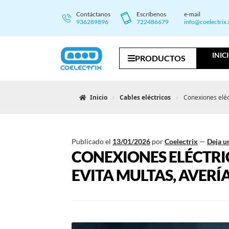
Contáctanos
Escríbenos
e-mail
936289896
722486679
info@coelectrix
INIC
PRODUCTOS
Inicio
Cables eléctricos
Conexiones eléc
Publicado el
13/01/2026
por
Coelectrix
—
Deja u
CONEXIONES ELÉCTRI
EVITA MULTAS, AVERÍ