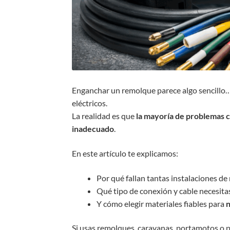
Enganchar un remolque parece algo sencillo
eléctricos.
La realidad es que
la mayoría de problemas 
inadecuado
.
En este artículo te explicamos:
Por qué fallan tantas instalaciones d
Qué tipo de conexión y cable necesita
Y cómo elegir materiales fiables para
n
Si usas remolques, caravanas, portamotos o p