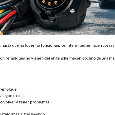
… hasta que
las luces no funcionan
, los intermitentes hacen cosas 
con remolques no vienen del enganche mecánico
, sino de una
mal
e remolque
s según tu caso
o volver a tener problemas
lataformas, sigue leyendo.