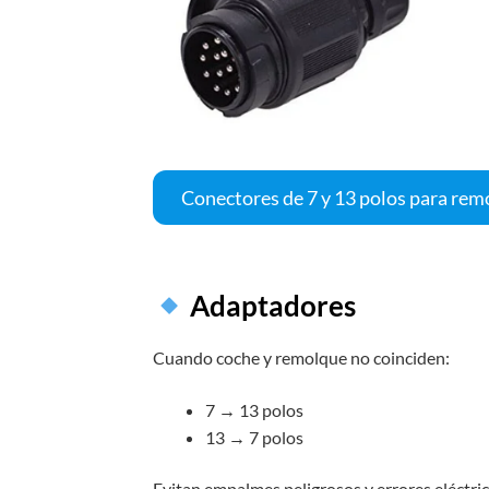
Conectores de 7 y 13 polos para rem
Adaptadores
Cuando coche y remolque no coinciden:
7 → 13 polos
13 → 7 polos
Evitan empalmes peligrosos y errores eléctric