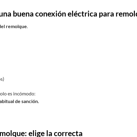
 una buena conexión eléctrica para remo
del remolque
.
os)
solo es incómodo:
abitual de sanción.
molque: elige la correcta