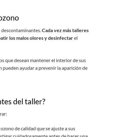
 ozono
os descontaminantes.
Cada vez más talleres
tir los malos olores y desinfectar
el
os que desean mantener el interior de sus
n pueden ayudar a prevenir la aparición de
es del taller?
rar:
 ozono de calidad que se ajuste a sus
estigar cuidadosamente antes de hacer una