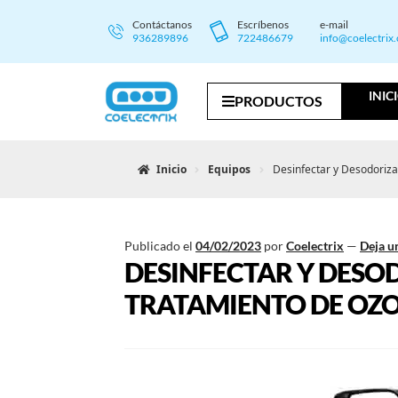
Contáctanos
Escríbenos
e-mail
936289896
722486679
info@coelectrix
INIC
PRODUCTOS
Inicio
Equipos
Desinfectar y Desodoriza
Publicado el
04/02/2023
por
Coelectrix
—
Deja u
DESINFECTAR Y DESOD
TRATAMIENTO DE OZ