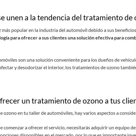
se unen a la tendencia del tratamiento de
z más popular en la industria del automóvil debido a sus benefici
gía para ofrecer a sus clientes una solución efectiva para comba
omóviles son una solución conveniente para los dueños de vehícul
fectar y desodorizar el interior, los tratamientos de ozono tambié
recer un tratamiento de ozono a tus client
de ozono en tu taller de automóviles, hay varios aspectos a conside
 comenzar a ofrecer el servicio, necesitarás adquirir un equipo de
opciones disponibles en el mercado, por lo que es importante inv