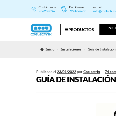
Contáctanos
Escríbenos
e-mail
936289896
722486679
info@coelectrix
INIC
PRODUCTOS
Inicio
Instalaciones
Guía de Instalació
Publicado el
23/01/2022
por
Coelectrix
—
74 com
GUÍA DE INSTALACIÓN