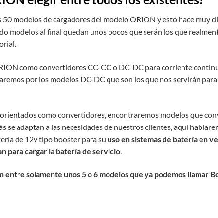
s 50 modelos de cargadores del modelo ORION y esto hace muy difíc
ndo modelos al final quedan unos pocos que serán los que realmen
orial.
ORION como convertidores CC-CC o DC-DC para corriente continua o
aremos por los modelos DC-DC que son los que nos servirán para l
 orientados como convertidores, encontraremos modelos que conv
ás se adaptan a las necesidades de nuestros clientes, aquí habla
tería de 12v tipo booster para su
uso en sistemas de batería en v
an para cargar la batería de servicio
.
ción entre solamente unos 5 o 6 modelos que ya podemos llamar