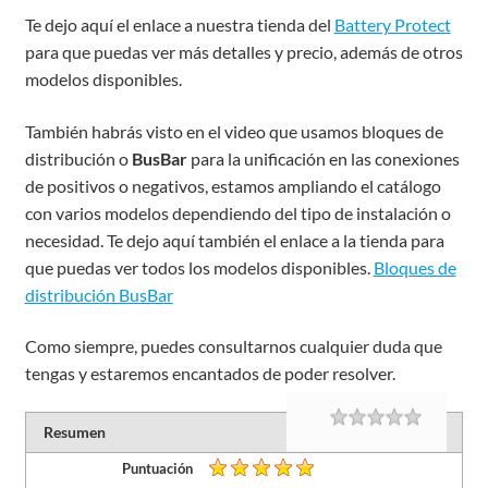
Te dejo aquí el enlace a nuestra tienda del
Battery Protect
para que puedas ver más detalles y precio, además de otros
modelos disponibles.
También habrás visto en el video que usamos bloques de
distribución o
BusBar
para la unificación en las conexiones
de positivos o negativos, estamos ampliando el catálogo
con varios modelos dependiendo del tipo de instalación o
necesidad. Te dejo aquí también el enlace a la tienda para
que puedas ver todos los modelos disponibles.
Bloques de
distribución BusBar
Como siempre, puedes consultarnos cualquier duda que
tengas y estaremos encantados de poder resolver.
Rating
1 star
2 stars
3 stars
4 stars
5 stars
Resumen
Puntuación