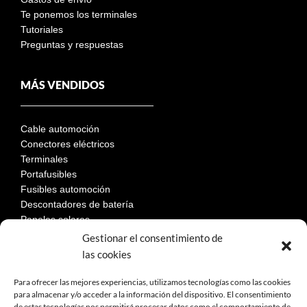
Te ponemos los terminales
Tutoriales
Preguntas y respuestas
MÁS VENDIDOS
Cable automoción
Conectores eléctricos
Terminales
Portafusibles
Fusibles automoción
Descontadores de batería
Paneles solares
Gestionar el consentimiento de
las cookies
LEGAL
Para ofrecer las mejores experiencias, utilizamos tecnologías como las cookies
para almacenar y/o acceder a la información del dispositivo. El consentimiento
de estas tecnologías nos permitirá procesar datos como el comportamiento de