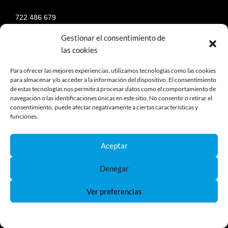
722 486 679
936 289 896
Gestionar el consentimiento de
info@coelectrix.com
las cookies
Para ofrecer las mejores experiencias, utilizamos tecnologías como las cookies
para almacenar y/o acceder a la información del dispositivo. El consentimiento
de estas tecnologías nos permitirá procesar datos como el comportamiento de
navegación o las identificaciones únicas en este sitio. No consentir o retirar el
INFORMACIÓN
consentimiento, puede afectar negativamente a ciertas características y
funciones.
¿Quienes somos?
Aceptar
Nuestro catálogo
Formas de Pago aceptadas
Denegar
Gastos de envío
Te ponemos los terminales
Ver preferencias
Tutoriales
Preguntas y respuestas
Política de Cookies
Política de Privacidad