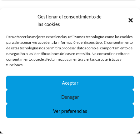
Gestionar el consentimiento de
las cookies
Para ofrecer las mejores experiencias, utilizamos tecnologías como las cookies
Apúntate a nuestra newsletter y no te
para almacenar y/o acceder a la información del dispositivo. El consentimiento
de estas tecnologías nos permitirá procesar datos como el comportamiento de
pierdas todas las novedades
navegación o las identificaciones únicas en este sitio. No consentir o retirar el
consentimiento, puede afectar negativamente a ciertas características y
funciones.
Me apunto
Aceptar
Denegar
Ver preferencias
Política de Cookies
Política de Privacidad