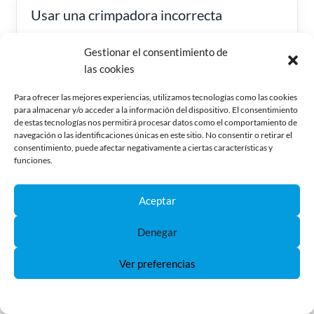
Usar una crimpadora incorrecta
Un terminal Faston, un terminal aislado, un terminal
Gestionar el consentimiento de
de bandera, un terminal Deutsch, una puntera hueca
las cookies
y un terminal de anilla no se crimpan igual. Cada uno
Para ofrecer las mejores experiencias, utilizamos tecnologías como las cookies
necesita una herramienta adecuada.
para almacenar y/o acceder a la información del dispositivo. El consentimiento
de estas tecnologías nos permitirá procesar datos como el comportamiento de
navegación o las identificaciones únicas en este sitio. No consentir o retirar el
consentimiento, puede afectar negativamente a ciertas características y
funciones.
Pelar demasiado cable
Aceptar
Si queda cobre visto fuera del terminal, puede haber
riesgo de cortocircuito o una conexión poco limpia.
Denegar
Ver preferencias
Crimpar encima del aislamiento
Política de Cookies
Política de Privacidad