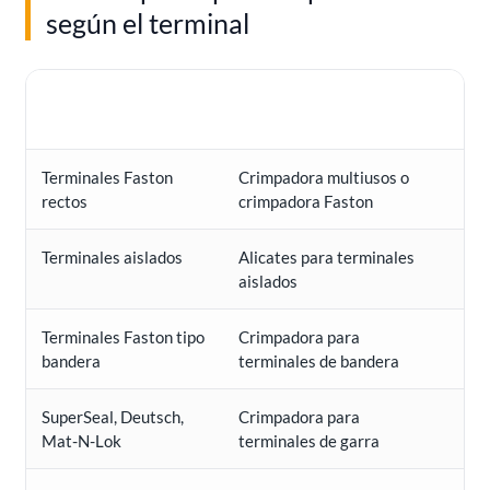
según el terminal
Tipo de terminal o
Herramienta
Us
conexión
recomendada
Terminales Faston
Crimpadora multiusos o
Re
rectos
crimpadora Faston
Terminales aislados
Alicates para terminales
Fas
aislados
in
Terminales Faston tipo
Crimpadora para
Co
bandera
terminales de bandera
re
SuperSeal, Deutsch,
Crimpadora para
Co
Mat-N-Lok
terminales de garra