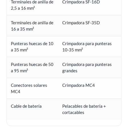
Terminales de anilla de
Crimpadora SF-16D
Ma
2,5 a 16 mm²
Terminales de anilla de
Crimpadora SF-35D
Ba
16 a 35 mm²
Punteras huecas de 10
Crimpadora para punteras
Cu
a 35 mm²
10-35 mm²
Punteras huecas de 50
Crimpadora para punteras
Ca
a 95 mm²
grandes
Conectores solares
Crimpadora MC4
Pl
MC4
Cable de batería
Pelacables de batería +
Pr
cortacables